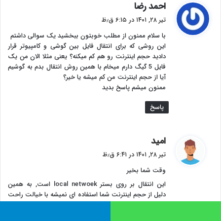
گ
احمد رضا
ف
تیر ۲۸, ۱۴۰۱ در ۶:۱۵ ق٫ظ
ت
با سلام ممنون از مطلب خوبتون ببخشید یک سوالی داشتم
:
این روشی که برای انتقال فایل بین گوشی و کامپیوتر قرار
دادید حجم اینترنت رو هم کم میکنه؟ یعنی مثلا الان من یک
فایل 5 گیگ دارم میخام با همین روش انتقال بدم به گوشیم
آیا از حجم اینترنت من کم میشه یا خیر؟
ممنون میشم پاسخ بدید
پاسخ
گ
امید
ف
تیر ۲۸, ۱۴۰۱ در ۶:۴۱ ق٫ظ
ت
وقت شما بخیر
:
این انتقال بر روی بستر local netwoek است, به همین
دلیل از حجم اینترنت شما استفاده ای نمیشه با خیالت راحت
هر فایلی را میتوانید انتقال دهید
اتس آپ
تلگرام