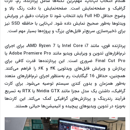
هنگام انتخاب لپ‌تاپ، مهم‌ترین نکته‌ها شامل پردازنده، رم، کارت
گرافیک و صفحه‌نمایش است. صفحه‌نمایش با دقت رنگ بالا و
وضوح حداقل Full HD باید انتخاب شود تا جزئیات دقیق در ویرایش
ویدئوها به‌طور صحیح نمایش داده شود. لپ‌تاپی با حافظه SSD نیز
برای ذخیره‌سازی سریع‌تر فایل‌های بزرگ و پروژه‌ها بسیار مهم است.
پردازنده قوی، مانند Intel Core i7 یا AMD Ryzen 7، برای اجرای
نرم‌افزارهای تدوین و ویرایش ویدیو مانند Adobe Premiere Pro یا
Final Cut Pro ضروری است. این پردازنده‌ها قدرت کافی برای
پردازش و ویرایش فایل‌های ویدئویی ۴K و ۶K را فراهم می‌کنند.
همچنین، حداقل 16 گیگابایت رم به‌منظور اجرای نرم‌افزارهای متعدد
به‌طور همزمان و بدون کندی سیستم توصیه می‌شود. برای کارت
گرافیک، داشتن یک مدل مجزا مانند Nvidia GTX یا RTX به تسریع
فرآیند رندرینگ و پردازش‌های گرافیکی کمک می‌کند. این کارت‌ها
به‌ویژه در تدوین ویدیوهای پیچیده و انیمیشن‌ها حیاتی هستند.