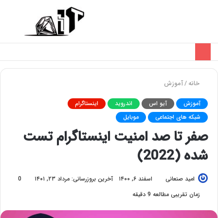
تغییر
منو
پوسته
خانه
/
آموزش
آموزش
آیو اس
اندروید
اینستاگرام
شبکه های اجتماعی
موبایل
صفر تا صد امنیت اینستاگرام تست
شده (2022)
امید صنعانی
اسفند ۶, ۱۴۰۰
آخرین بروزرسانی: مرداد ۲۳, ۱۴۰۱
0
زمان تقریبی مطالعه 9 دقیقه