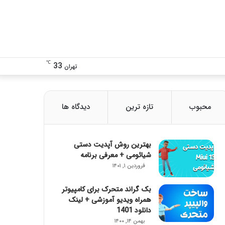
تغییر
دنبال
℃
33
تهران
پوسته
چی
محبوب
تازه ترین
دیدگاه ها
هستی؟!
بهترین روش آپدیت دستی
شیائومی + معرفی برنامه
فروردین ۱, ۱۴۰۱
بک گراند متحرک برای کامپیوتر
همراه ویدیو آموزشی + لینک
دانلود 1401
بهمن ۱۴, ۱۴۰۰