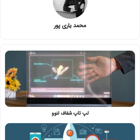
محمد یاری پور
لپ تاپ شفاف لنوو