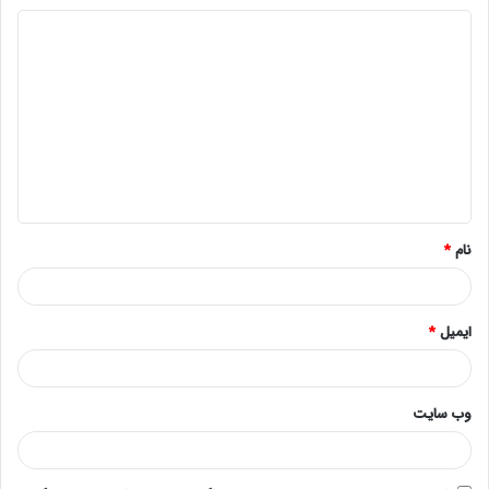
د
ی
د
گ
ا
ه
*
نام
*
ایمیل
*
وب‌ سایت