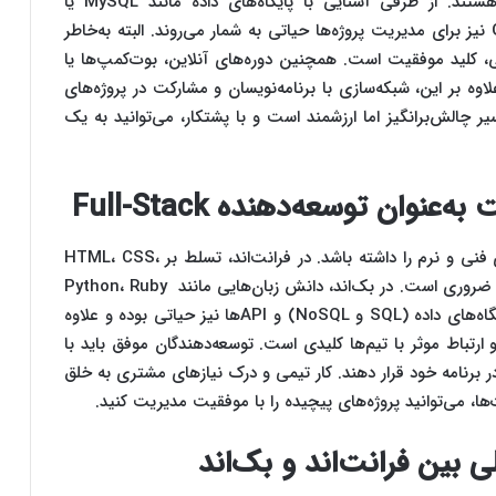
مثل (Python)با (Django) یا Node.js مناسب‌ هستند. از طرفی آشنایی با پایگاه‌های داده مانند MySQL یا
MongoDB ضروری بوده و ابزارهای DevOps مثل Git نیز برای مدیریت پروژه‌ها حیاتی‌ به شمار می‌روند. البته به‌خاطر
ی، کلید موفقیت است. همچنین دوره‌های آنلاین، بوت‌کمپ‌ها یا
علاوه بر این، شبکه‌سازی با برنامه‌نویسان و مشارکت در پروژه‌های
ر چالش‌برانگیز اما ارزشمند است و با پشتکار، می‌توانید به یک
وان توسعه‌دهنده Full-Stack
توسعه‌دهنده Full-Stack باید مجموعه‌ای از مهارت‌های فنی و نرم را داشته باشد. در فرانت‌اند، تسلط بر HTML، CSS،
JavaScript و فریم‌ورک‌هایی مثل React یا Angular ضروری است. در بک‌اند، دانش زبان‌هایی مانند Python، Ruby
یا PHP و مدیریت سرورها اهمیت دارد. آشنایی با پایگاه‌های داده (SQL و NoSQL) و APIها نیز حیاتی بوده و علاوه
ارتباط موثر با تیم‌ها کلیدی است. توسعه‌دهندگان موفق باید با
در برنامه خود قرار دهند. کار تیمی و درک نیازهای مشتری به خلق
ا، می‌توانید پروژه‌های پیچیده را با موفقیت مدیریت کنید.