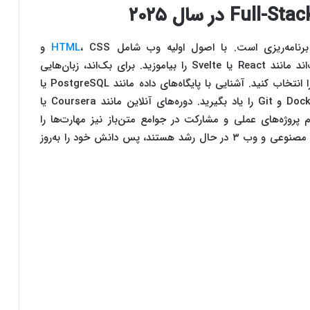
HTML
، CSS و
JavaScript شروع کنید. سپس، فریم‌ورک‌های فرانت‌اند مانند React یا Svelte را بیاموزید. برای بک‌اند، زبان‌هایی
مثل Python (Django) یا JavaScript (Node.js) را انتخاب کنید. آشنایی با پایگاه‌های داده مانند PostgreSQL یا
MongoDB ضروری است. ابزارهای DevOps مثل Docker و Git را یاد بگیرید. دوره‌های آنلاین مانند Coursera یا
پروژه‌های عملی و مشارکت در جوامع متن‌باز نیز مهارت‌ها را
تقویت می‌کند. در سال ۲۰۲۵، فناوری‌هایی مثل هوش مصنوعی و وب ۳ در حال رشد هستند، پس دانش خود را به‌روز