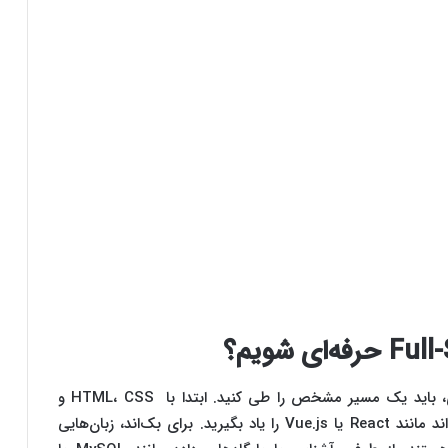
برای تبدیل شدن به توسعه‌دهنده Full-Stack حرفه‌ای، باید یک مسیر مشخص را طی کنید. ابتدا با HTML، CSS و
JavaScript شروع کنید. سپس، فریم‌ورک‌های فرانت‌اند مانند React یا Vue.js را یاد بگیرید. برای بک‌اند، زبان‌هایی