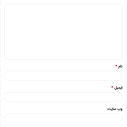
د
ی
د
گ
ا
ه
*
نام
*
ایمیل
*
وب‌ سایت