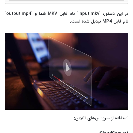
در این دستور، `input.mkv` نام فایل MKV شما و `output.mp4`
نام فایل MP4 تبدیل شده است.
استفاده از سرویس‌های آنلاین: