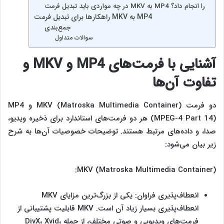
در چه مواردی باید تبدیل فرمت MKV به MP4 را انجام داد؟
راهکارها برای تبدیل فرمت MKV به MP4
جمع‌بندی
سوالات متداول
آشنایی با فرمت‌های
MP4
و
MKV
و
تفاوت آن‌ها
دو فرمت MKV (Matroska Multimedia Container) و MP4
(MPEG-4 Part 14) هر دو فرمت‌های استاندارد برای ذخیره ویدیو،
صدا، و داده‌های مرتبط هستند. توضیحات خصوصیات آن‌ها به شرح
زیر بیان می‌شود:
MKV (Matroska Multimedia Container):
انعطاف‌پذیری فراوان: یکی از بزرگ‌ترین مزایای MKV
انعطاف‌پذیری بسیار زیاد آن است. MKV قابلیت پشتیبانی از
فرمت‌های ویدیویی و صوتی مختلف، از جمله DivX، Xvid،