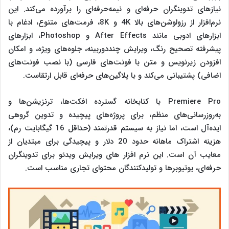
نیازهای تدوینگران حرفه‌ای و نیمه‌حرفه‌ای را برآورده می‌کند. این
نرم‌افزار از رزولوشن‌های بالا 4K و 8K، فرمت‌های متنوع، ادغام با
ابزارهای ادوبی مانند After Effects و Photoshop، ابزارهای
پیشرفته تصحیح رنگ، ویرایش چنددوربینه، جلوه‌های ویژه، و امکان
افزودن زیرنویس و متن با فونت‌های فارسی (با نصب فونت‌های
اضافی) پشتیبانی می‌کند و با پلاگین‌های حرفه‌ای قابل ارتقاست.
Premiere Pro با کتابخانه گسترده افکت‌ها، ترنزیشن‌ها و
به‌روزرسانی‌های منظم، برای پروژه‌های پیچیده و تدوین گروهی
ایده‌آل است، اما نیاز به سیستم قدرتمند (حداقل 16 گیگابایت رم)،
هزینه اشتراک ماهانه حدود 20 دلار و پیچیدگی برای مبتدیان از
معایب آن است. این نرم‌ افزار های ویرایش ویدئو برای تدوینگران
حرفه‌ای، یوتیوبرها و تولیدکنندگان محتوای تجاری مناسب است.