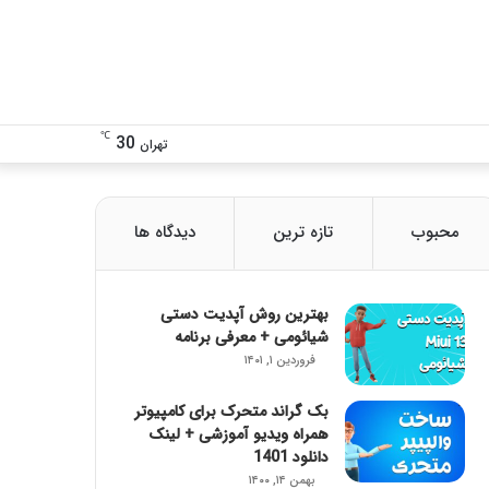
تغییر
دنبال
℃
30
تهران
پوسته
چی
محبوب
تازه ترین
دیدگاه ها
هستی؟!
بهترین روش آپدیت دستی
شیائومی + معرفی برنامه
فروردین ۱, ۱۴۰۱
بک گراند متحرک برای کامپیوتر
همراه ویدیو آموزشی + لینک
دانلود 1401
بهمن ۱۴, ۱۴۰۰