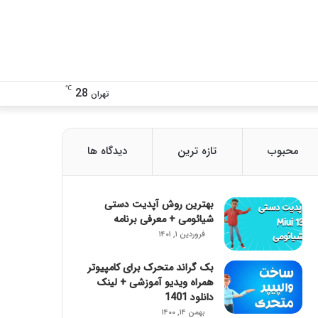
تغییر
دنبال
℃
28
تهران
پوسته
چی
محبوب
تازه ترین
دیدگاه ها
هستی؟!
بهترین روش آپدیت دستی
شیائومی + معرفی برنامه
فروردین ۱, ۱۴۰۱
بک گراند متحرک برای کامپیوتر
همراه ویدیو آموزشی + لینک
دانلود 1401
بهمن ۱۴, ۱۴۰۰