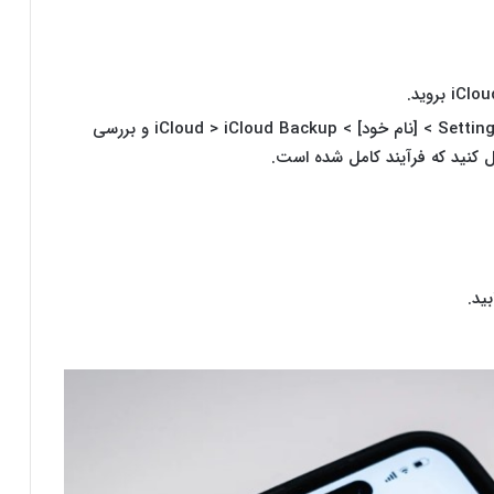
بر روی Back Up Now ضربه بزنید. با رفتن به Settings > [نام خود] > iCloud > iCloud Backup و بررسی
ل کنید که فرآیند کامل شده است.