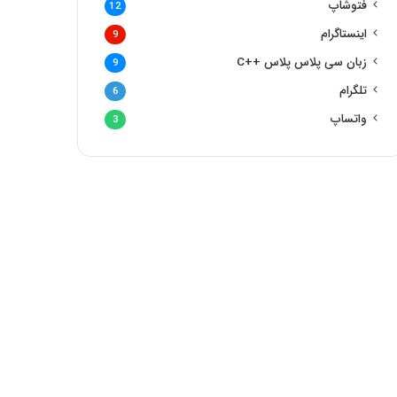
فتوشاپ
12
اینستاگرام
9
زبان سی پلاس پلاس
++C
9
تلگرام
6
واتساپ
3