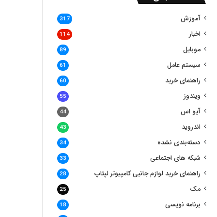
آموزش
317
اخبار
114
موبایل
89
سیستم عامل
61
راهنمای خرید
60
ویندوز
55
آیو اس
44
اندروید
43
دسته‌بندی نشده
34
شبکه های اجتماعی
33
راهنمای خرید لوازم جانبی کامپیوتر لپتاپ
28
مک
25
برنامه نویسی
18