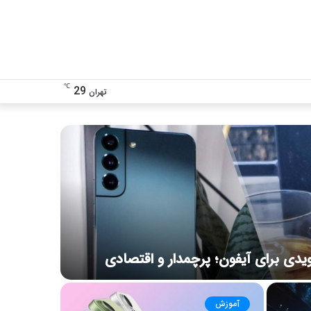
تغییر
دنبال
℃
29
تهران
پوسته
چی
هستی؟!
یدی برای آیفون؛ پرچمدار و اقتصادی
آموزش